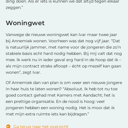
ding doen. Als er iets is kunnen we dat altijd tegen elkaar
zeggen.”
Woningwet
Vanwege de nieuwe woningwet kan Ivar maar twee jaar
bij Annemiek wonen. Voorheen was dat nog vijf jaar. “Dat
is natuurlijk jammer, met name voor de jongeren die zo’n
stabiele basis echt hard nodig hebben. Bij mij valt dat nog
mee. Ik werk nu in ieder geval erg hard in de hoop dat ik –
als mijn contract straks afloopt – écht op mezelf kan gaan
wonen”, zegt Ivar.
Of Annemiek dan van plan is om weer een nieuwe jongere
in haar huis te laten wonen? “Absoluut. Ik heb tot nu toe
goed contact gehad met Kamers met Aandacht; het is
een prettige organisatie. En de nood is hoog: veel
jongeren hebben een woning nodig. Het is mooi dat ik
met mijn extra ruimte iets kan bijdragen.”
Ga terug naar het overzicht