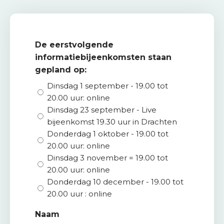
e
A
a
De eerstvolgende
n
informatiebijeenkomsten staan
m
gepland op:
e
l
Dinsdag 1 september - 19.00 tot
d
20.00 uur: online
e
Dinsdag 23 september - Live
n
bijeenkomst 19.30 uur in Drachten
Donderdag 1 oktober - 19.00 tot
S
20.00 uur: online
t
Dinsdag 3 november = 19.00 tot
e
20.00 uur: online
u
Donderdag 10 december - 19.00 tot
n
20.00 uur : online
o
n
Naam
s