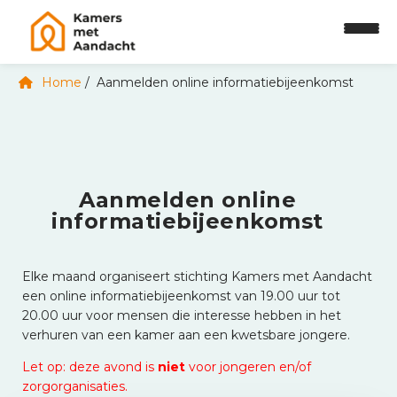
Home
Aanmelden online informatiebijeenkomst
H
Aanmelden online
o
informatiebijeenkomst
m
e
Elke maand organiseert stichting Kamers met Aandacht
V
een online informatiebijeenkomst van 19.00 uur tot
o
20.00 uur voor mensen die interesse hebben in het
o
verhuren van een kamer aan een kwetsbare jongere.
r
w
Let op: deze avond is
niet
voor jongeren en/of
i
zorgorganisaties.