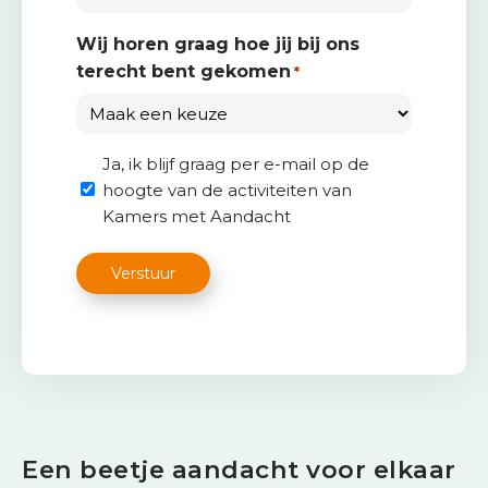
a
c
Wij horen graag hoe jij bij ons
t
terecht bent gekomen
*
I
n
l
O
Ja, ik blijf graag per e-mail op de
o
hoogte van de activiteiten van
p
g
Kamers met Aandacht
t
g
-
e
C
i
Verstuur
n
A
n
p
P
o
T
r
C
t
H
a
A
a
l
Een beetje aandacht voor elkaar