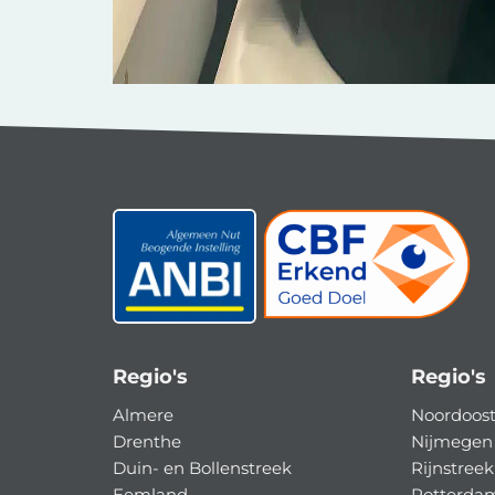
Regio's
Regio's
Almere
Noordoost
Drenthe
Nijmegen 
Duin- en Bollenstreek
Rijnstreek
Eemland
Rotterda