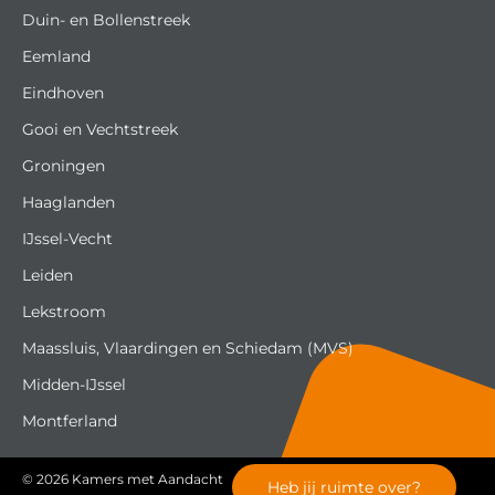
Duin- en Bollenstreek
Eemland
Eindhoven
Gooi en Vechtstreek
Groningen
Haaglanden
IJssel-Vecht
Leiden
Lekstroom
Maassluis, Vlaardingen en Schiedam (MVS)
Midden-IJssel
Montferland
© 2026
Kamers met Aandacht
Heb jij ruimte over?