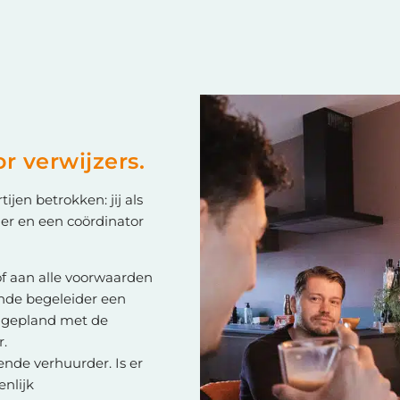
r verwijzers.
ijen betrokken: jij als
der en een coördinator
of aan alle voorwaarden
ende begeleider een
k gepland met de
r.
ende verhuurder. Is er
nlijk