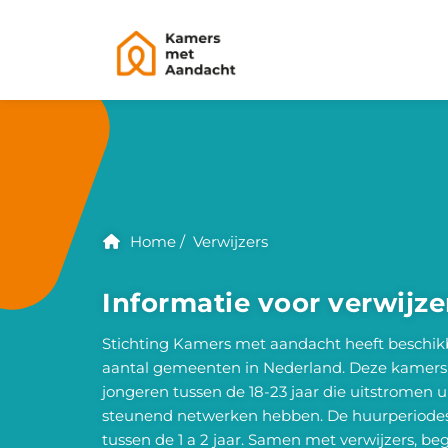
Home
Verwijzers
Informatie voor verwijze
Stichting Kamers met aandacht heeft beschik
aantal gemeenten in Nederland. Deze kamers
jongeren tussen de 18-23 jaar die uitstromen u
steunend netwerken hebben. De huurperiodes
tussen de 1 a 2 jaar. Samen met verwijzers, b