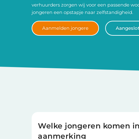
verhuurders zorgen wij voor een passende woo
jongeren een opstapje naar zelfstandigheid.
Aanmelden jongere
Aangeslo
Welke jongeren komen i
aanmerking