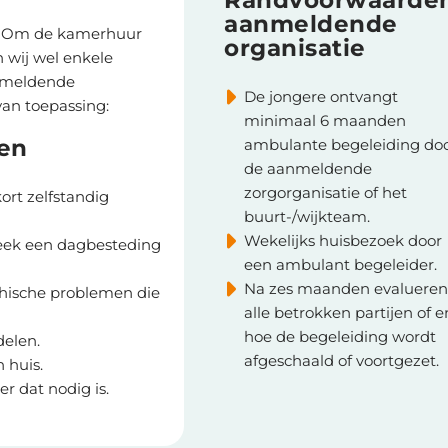
Randvoorwaarde
aanmeldende
n. Om de kamerhuur
organisatie
n wij wel enkele
nmeldende
De jongere ontvangt
van toepassing:
minimaal 6 maanden
en
ambulante begeleiding do
de aanmeldende
zorgorganisatie of het
kort zelfstandig
buurt-/wijkteam.
Wekelijks huisbezoek door
eek een dagbesteding
een ambulant begeleider.
Na zes maanden evalueren
ychische problemen die
alle betrokken partijen of e
hoe de begeleiding wordt
elen.
afgeschaald of voortgezet.
n huis.
r dat nodig is.