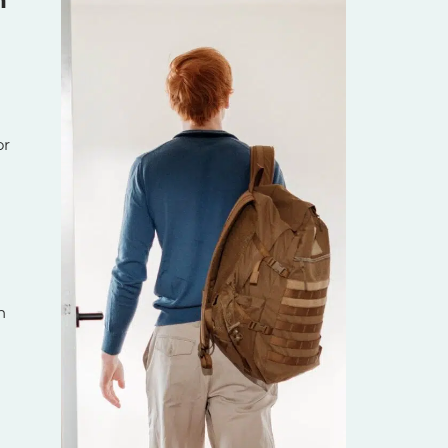
n
or
n