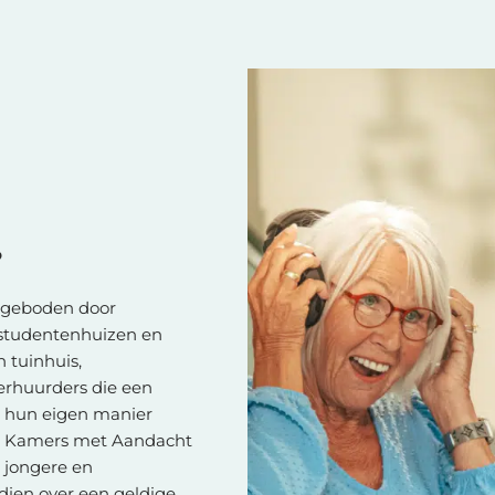
?
ngeboden door
, studentenhuizen en
tuinhuis,
 verhuurders die een
p hun eigen manier
n. Kamers met Aandacht
n jongere en
dien over een geldige