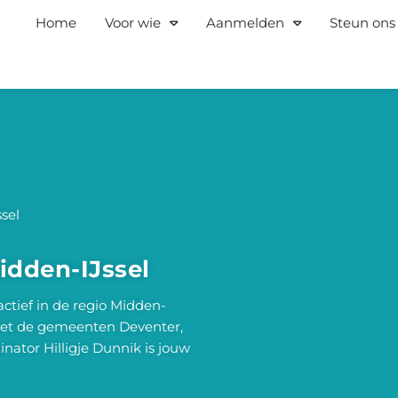
Home
Voor wie
Aanmelden
Steun ons
sel
dden-IJssel
ctief in de regio Midden-
 met de gemeenten Deventer,
nator Hilligje Dunnik is jouw