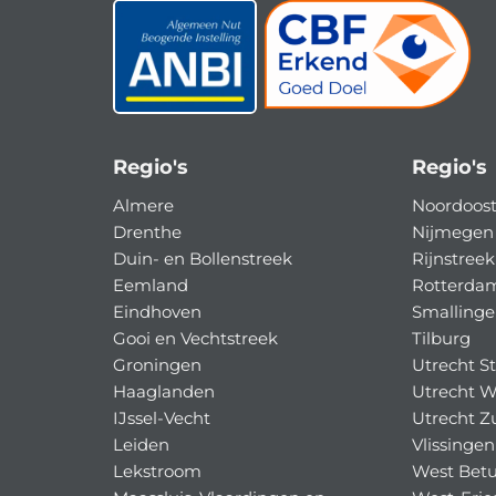
Regio's
Regio's
Almere
Noordoost
Drenthe
Nijmegen 
Duin- en Bollenstreek
Rijnstreek
Eemland
Rotterda
Eindhoven
Smallinge
Gooi en Vechtstreek
Tilburg
Groningen
Utrecht S
Haaglanden
Utrecht W
IJssel-Vecht
Utrecht Z
Leiden
Vlissingen
Lekstroom
West Bet