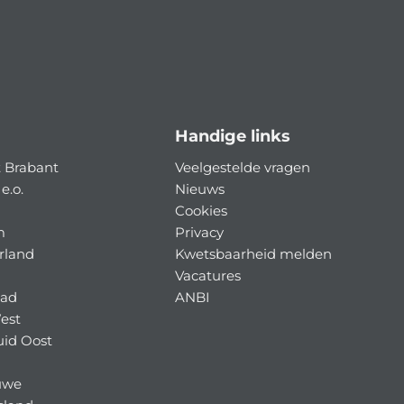
Handige links
 Brabant
Veelgestelde vragen
e.o.
Nieuws
Cookies
m
Privacy
rland
Kwetsbaarheid melden
Vacatures
tad
ANBI
est
uid Oost
uwe