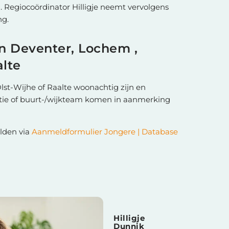
 Regiocoördinator Hilligje neemt vervolgens
ng.
n Deventer, Lochem ,
alte
lst-Wijhe of Raalte woonachtig zijn en
atie of buurt-/wijkteam komen in aanmerking
lden via
Aanmeldformulier Jongere | Database
Hilligje
Dunnik