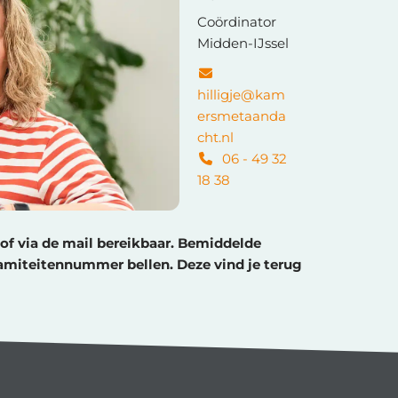
Coördinator
Midden-IJssel
hilligje@kam
ersmetaanda
cht.nl
06 - 49 32
18 38
of via de mail bereikbaar. Bemiddelde
lamiteitennummer bellen. Deze vind je terug