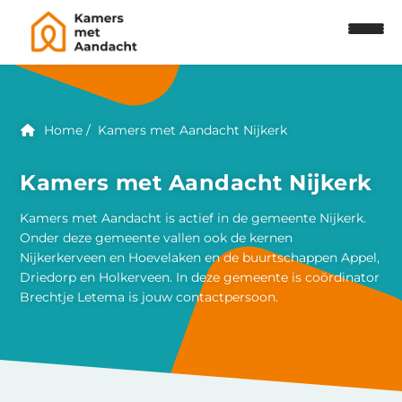
Home
Kamers met Aandacht Nijkerk
Kamers met Aandacht Nijkerk
Kamers met Aandacht is actief in de gemeente Nijkerk.
Onder deze gemeente vallen ook de kernen
Nijkerkerveen en Hoevelaken en de buurtschappen Appel,
Driedorp en Holkerveen. In deze gemeente is coördinator
Brechtje Letema is jouw contactpersoon.