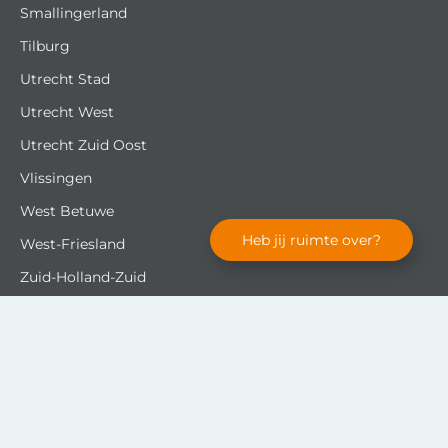
Smallingerland
Tilburg
Utrecht Stad
Utrecht West
Utrecht Zuid Oost
Vlissingen
West Betuwe
Heb jij ruimte over?
West-Friesland
Zuid-Holland-Zuid
Regio's
Almere
Drenthe
Duin- en Bollenstreek