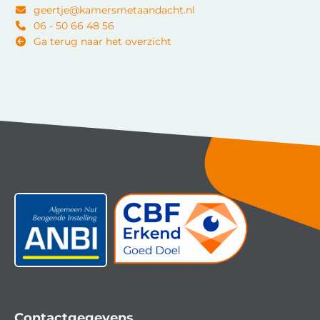
geertje@kamersmetaandacht.nl
06 - 50 66 48 56
Ga terug naar het overzicht
Contactgegevens