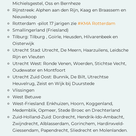
Michielsgestel, Oss en Bernheze
Rijnstreek: Alphen aan den Rijn, Kaag en Braassem en
Nieuwkoop
Rotterdam -pilot 17 jarigen zie
#KMA Rotterdam
Smallingerland (Friesland)
Tilburg: Tilburg , Goirle, Heusden, Hilvarenbeek en
Oisterwijk
Utrecht Stad: Utrecht, De Meern, Haarzuilens, Leidsche
Rijn en Vleuten
Utrecht West: Ronde Venen, Woerden, Stichtse Vecht,
Oudewater en Montfoort
Utrecht Zuid Oost: Bunnik, De Bilt, Utrechtse
Heuvelrug, Zeist en Wijk bij Duurstede
Vlissingen
West Betuwe
West-Friesland: Enkhuizen, Hoorn, Koggenland,
Medemblik, Opmeer, Stede Broec en Drechterland
Zuid-Holland-Zuid: Dordrecht, Hendrik-Ido-Ambacht,
Zwijndrecht, Alblasserdam, Gorinchem, Hardinxveld-
Giessendam, Papendrecht, Sliedrecht en Molenlanden.